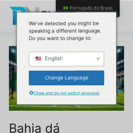
Pular
Português do Brasil
para
Menu
o
We've detected you might be
conteúdo
speaking a different language.
Do you want to change to:
English
Change Language
Close and do not switch language
Bahia dá