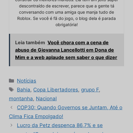
descontraído de escrever, parece que a gente tá
conversando com uma amiga que manja tudo de
Roblox. Se você é fã do jogo, o blog dela é parada
obrigatória!
Leia também
Você chora com a cena de
abuso de Giovanna Lancellotti em Dona de
Mim e a web aplaude sem saber o que dizer
Categorias
Notícias
Tags
Bahia
,
Copa Libertadores
,
grupo F
,
montanha
,
Nacional
COP30: Quando Governos se Juntam, Até o
Clima Fica Empolgado!
Lucro da Petz despenca 86,7% e se