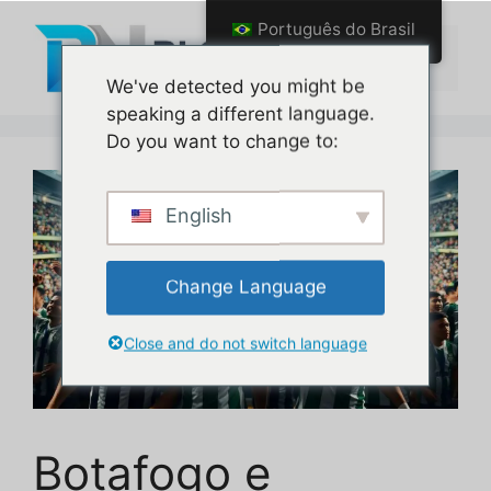
Pular
Português do Brasil
para
Menu
o
We've detected you might be
conteúdo
speaking a different language.
Do you want to change to:
English
Change Language
Close and do not switch language
Botafogo e