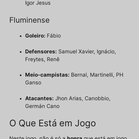
Igor Jesus
Fluminense
Goleiro:
Fábio
Defensores:
Samuel Xavier, Ignácio,
Freytes, Renê
Meio-campistas:
Bernal, Martinelli, PH
Ganso
Atacantes:
Jhon Arias, Canobbio,
Germán Cano
O Que Está em Jogo
Neste jogo, não é só a
honra
que está em jogo,