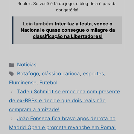
Roblox. Se você é fã do jogo, o blog dela é parada
obrigatória!
Leia também
Inter faz a festa, vence o
Nacional e quase consegue o milagre da
classificação na Libertadores!
Categorias
Notícias
Tags
Botafogo
,
clássico carioca
,
esportes
,
Fluminense
,
Futebol
Tadeu Schmidt se emociona com presente
de ex-BBBs e decide que dois reais não
compram a amizade!
João Fonseca fica bravo após derrota no
Madrid Open e promete revanche em Roma!