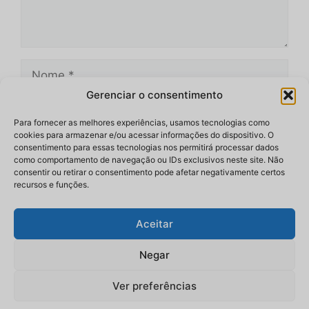
Nome
Gerenciar o consentimento
E-
mail
Para fornecer as melhores experiências, usamos tecnologias como
cookies para armazenar e/ou acessar informações do dispositivo. O
Site
consentimento para essas tecnologias nos permitirá processar dados
como comportamento de navegação ou IDs exclusivos neste site. Não
consentir ou retirar o consentimento pode afetar negativamente certos
recursos e funções.
Aceitar
Negar
Ver preferências
© 2026 bloxnoticias.com.br
• Construído com