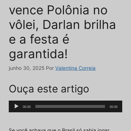
vence Polônia no
vôlei, Darlan brilha
e a festa é
garantida!
junho 30, 2025
Por
Valentina Correia
Ouça este artigo
Tocador
00:00
00:00
de
áudio
Se você achava que o Brasil só sabia jogar