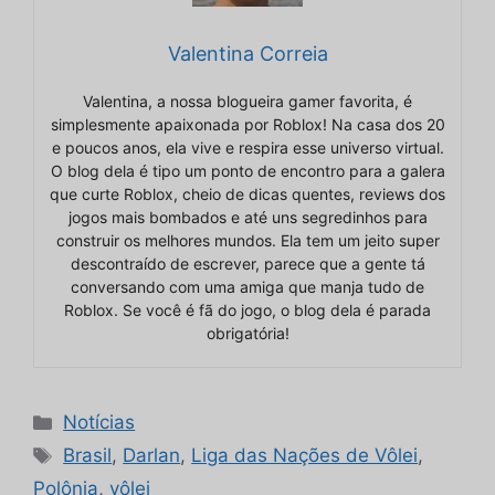
Valentina Correia
Valentina, a nossa blogueira gamer favorita, é
simplesmente apaixonada por Roblox! Na casa dos 20
e poucos anos, ela vive e respira esse universo virtual.
O blog dela é tipo um ponto de encontro para a galera
que curte Roblox, cheio de dicas quentes, reviews dos
jogos mais bombados e até uns segredinhos para
construir os melhores mundos. Ela tem um jeito super
descontraído de escrever, parece que a gente tá
conversando com uma amiga que manja tudo de
Roblox. Se você é fã do jogo, o blog dela é parada
obrigatória!
Categorias
Notícias
Tags
Brasil
,
Darlan
,
Liga das Nações de Vôlei
,
Polônia
,
vôlei