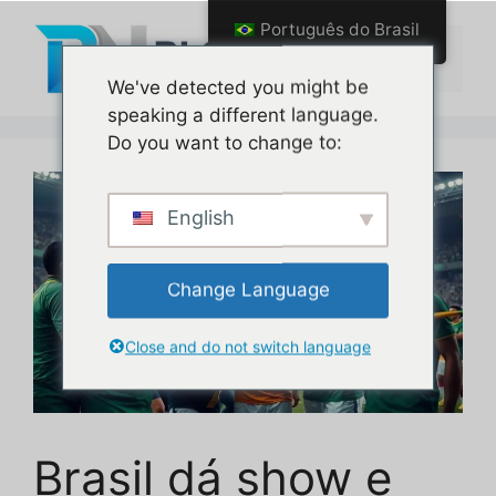
Pular
Português do Brasil
para
Menu
o
We've detected you might be
conteúdo
speaking a different language.
Do you want to change to:
English
Change Language
Close and do not switch language
Brasil dá show e