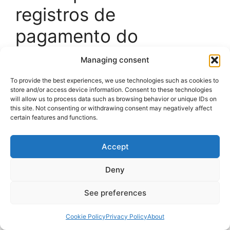
registros de
pagamento do
QuickBooks Online via
Managing consent
Shorten.REST
To provide the best experiences, we use technologies such as cookies to
store and/or access device information. Consent to these technologies
will allow us to process data such as browsing behavior or unique IDs on
Passos:
this site. Not consenting or withdrawing consent may negatively affect
certain features and functions.
Gatilho:
Novo pagamento no
QuickBooks Online
.
Accept
Deny
Ação:
Criar link curto de marca
via
Shorten.REST.
See preferences
Envie o link na notificação ou fatura.
Cookie Policy
Privacy Policy
About