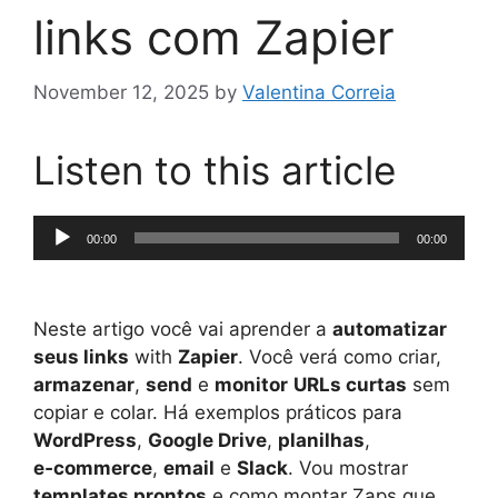
links com Zapier
November 12, 2025
by
Valentina Correia
Listen to this article
Audio
00:00
00:00
Player
Neste artigo você vai aprender a
automatizar
seus links
with
Zapier
. Você verá como criar,
armazenar
,
send
e
monitor
URLs curtas
sem
copiar e colar. Há exemplos práticos para
WordPress
,
Google Drive
,
planilhas
,
e‑commerce
,
email
e
Slack
. Vou mostrar
templates prontos
e como montar Zaps que