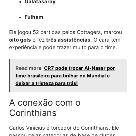
Galatasaray
Fulham
Ele jogou 52 partidas pelos Cottagers, marcou
oito gols
e fez
três assistências
. O cara tem
experiência e pode trazer muito para o time.
Read more
CR7 pode trocar Al-Nassr por
time brasileiro para brilhar no Mundial e
deixar a tristeza para trás!
A conexão com o
Corinthians
Carlos Vinícius é torcedor do Corinthians. Ele
passou pelas categorias de base de clubes