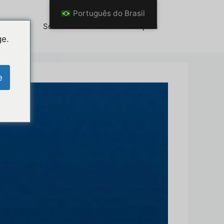
Português do Brasil
es (BR)
Sobre
Termos e Condições
ge.
e