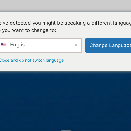
Política de Privacidade
Contato
Política de Cooki
've detected you might be speaking a different langua
 you want to change to:
English
Change Languag
Close and do not switch language