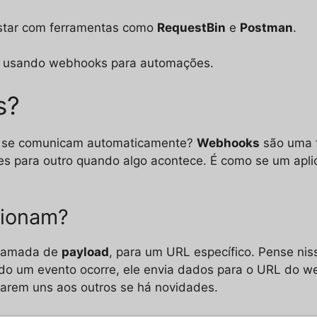
star com ferramentas como
RequestBin
e
Postman
.
os usando webhooks para automações.
s?
os se comunicam automaticamente?
Webhooks
são uma f
s para outro quando algo acontece. É como se um aplicat
cionam?
hamada de
payload
, para um URL específico. Pense ni
do um evento ocorre, ele envia dados para o URL do web
tarem uns aos outros se há novidades.