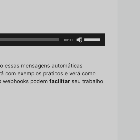
Use
00:00
as
setas
para
mo essas mensagens automáticas
cima
rá com exemplos práticos e verá como
ou
 os webhooks podem
facilitar
seu trabalho
para
baixo
para
aumentar
ou
diminuir
o
volume.