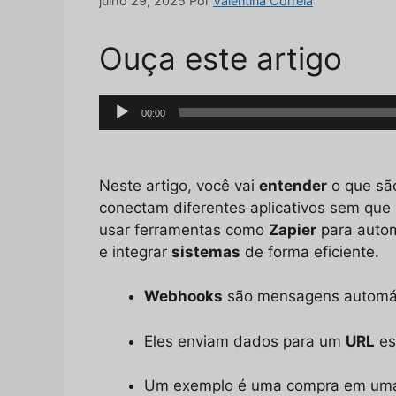
julho 29, 2025
Por
Valentina Correia
Ouça este artigo
Tocador
00:00
de
áudio
Neste artigo, você vai
entender
o que sã
conectam diferentes aplicativos sem que
usar ferramentas como
Zapier
para autom
e integrar
sistemas
de forma eficiente.
Webhooks
são mensagens automáti
Eles enviam dados para um
URL
es
Um exemplo é uma compra em uma lo