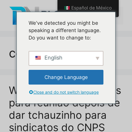
Saltar
Español de México
al
Menú
contenido
We've detected you might be
speaking a different language.
Do you want to change to:
consulta prévia
English
Change Language
Wolney chama centrais
Close and do not switch language
para reunião depois de
dar tchauzinho para
sindicatos do CNPS