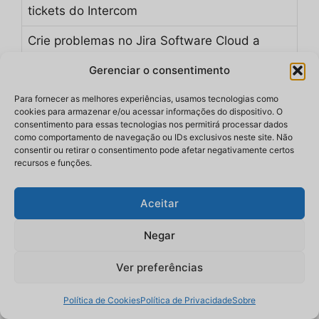
tickets do Intercom
Crie problemas no Jira Software Cloud a
partir de novas respostas do Google Forms
Gerenciar o consentimento
Gere problemas no Jira Software a partir de
Para fornecer as melhores experiências, usamos tecnologias como
novas entradas do Typeform
cookies para armazenar e/ou acessar informações do dispositivo. O
consentimento para essas tecnologias nos permitirá processar dados
como comportamento de navegação ou IDs exclusivos neste site. Não
O processo raramente é tão simples. Antes que
consentir ou retirar o consentimento pode afetar negativamente certos
recursos e funções.
um ticket seja roteado, você pode precisar
resumir mensagens longas ou limpar
informações para que seja mais fácil triá-las.
Aceitar
Ferramentas de IA como o ChatGPT podem
Negar
ajudar. Por exemplo, você pode usar o Zapier e
a IA para resumir automaticamente um pedido
Ver preferências
de suporte enviado no Slack e, em seguida,
transformá-lo em um ticket estruturado no Jira.
Política de Cookies
Política de Privacidade
Sobre