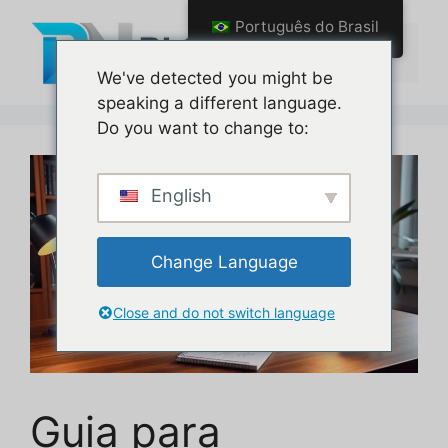
Pular
Português do Brasil
para
Menu
o
We've detected you might be
conteúdo
speaking a different language.
Do you want to change to:
English
Change Language
Close and do not switch language
Guia para