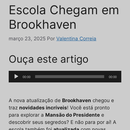
Escola Chegam em
Brookhaven
março 23, 2025
Por
Valentina Correia
Ouça este artigo
Tocador
00:00
00:00
de
áudio
A nova atualização de
Brookhaven
chegou e
traz
novidades incríveis
! Você está pronto
para explorar a
Mansão do Presidente
e
descobrir seus segredos? E não para por aí! A
escola também foi
atualizada
com novas