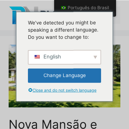
Pular
Português do Brasil
para
Menu
o
We've detected you might be
conteúdo
speaking a different language.
Do you want to change to:
English
Change Language
Close and do not switch language
Nova Mansão e