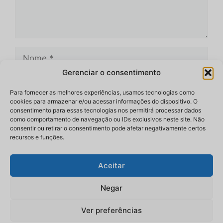
Nome
Gerenciar o consentimento
E-
mail
Para fornecer as melhores experiências, usamos tecnologias como
cookies para armazenar e/ou acessar informações do dispositivo. O
Site
consentimento para essas tecnologias nos permitirá processar dados
como comportamento de navegação ou IDs exclusivos neste site. Não
consentir ou retirar o consentimento pode afetar negativamente certos
recursos e funções.
Aceitar
Negar
Ver preferências
© 2026 bloxnoticias.com.br
• Construído com