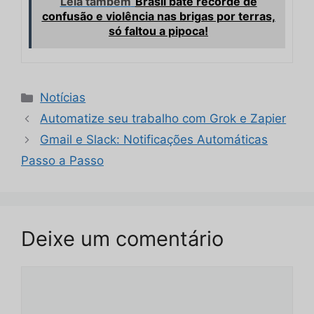
Leia também
Brasil bate recorde de
confusão e violência nas brigas por terras,
só faltou a pipoca!
Categorias
Notícias
Automatize seu trabalho com Grok e Zapier
Gmail e Slack: Notificações Automáticas
Passo a Passo
Deixe um comentário
Comentário