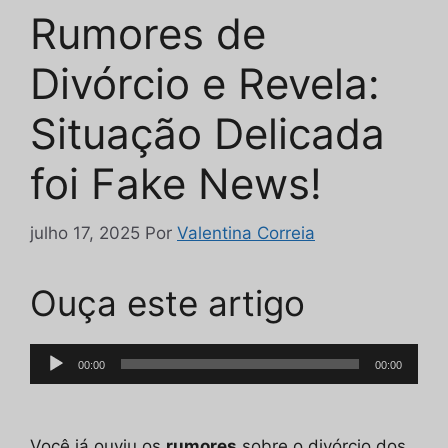
Rumores de
Divórcio e Revela:
Situação Delicada
foi Fake News!
julho 17, 2025
Por
Valentina Correia
Ouça este artigo
Tocador
00:00
00:00
de
áudio
Você já ouviu os
rumores
sobre o divórcio dos