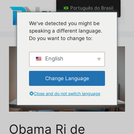
Pular
Português do Brasil
para
Menu
o
We've detected you might be
conteúdo
speaking a different language.
Do you want to change to:
English
Change Language
Close and do not switch language
Obama Ri de