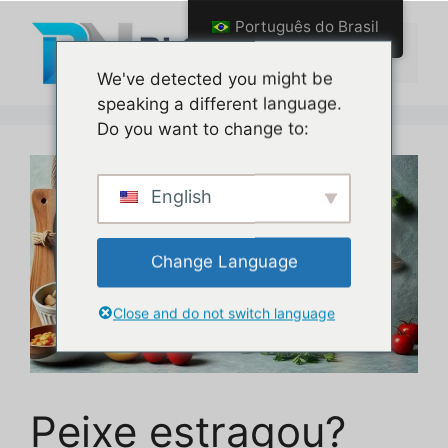
Pular
Português do Brasil
para
Menu
o
We've detected you might be
conteúdo
speaking a different language.
Do you want to change to:
English
Change Language
Close and do not switch language
Peixe estragou?