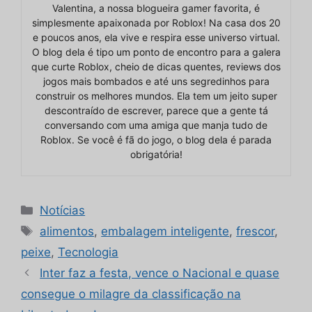
Valentina, a nossa blogueira gamer favorita, é
simplesmente apaixonada por Roblox! Na casa dos 20
e poucos anos, ela vive e respira esse universo virtual.
O blog dela é tipo um ponto de encontro para a galera
que curte Roblox, cheio de dicas quentes, reviews dos
jogos mais bombados e até uns segredinhos para
construir os melhores mundos. Ela tem um jeito super
descontraído de escrever, parece que a gente tá
conversando com uma amiga que manja tudo de
Roblox. Se você é fã do jogo, o blog dela é parada
obrigatória!
Categorias
Notícias
Tags
alimentos
,
embalagem inteligente
,
frescor
,
peixe
,
Tecnologia
Inter faz a festa, vence o Nacional e quase
consegue o milagre da classificação na