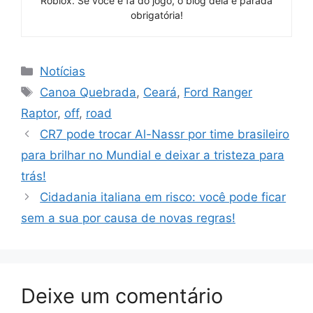
Roblox. Se você é fã do jogo, o blog dela é parada
obrigatória!
Categorias
Notícias
Tags
Canoa Quebrada
,
Ceará
,
Ford Ranger
Raptor
,
off
,
road
CR7 pode trocar Al-Nassr por time brasileiro
para brilhar no Mundial e deixar a tristeza para
trás!
Cidadania italiana em risco: você pode ficar
sem a sua por causa de novas regras!
Deixe um comentário