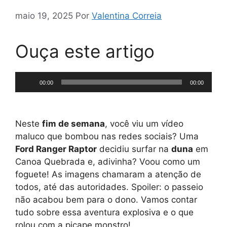
maio 19, 2025
Por
Valentina Correia
Ouça este artigo
Tocador
00:00
00:00
de
áudio
Neste
fim de semana
, você viu um vídeo
maluco que bombou nas redes sociais? Uma
Ford Ranger Raptor
decidiu surfar na
duna
em
Canoa Quebrada e, adivinha? Voou como um
foguete! As imagens chamaram a atenção de
todos, até das autoridades. Spoiler: o passeio
não acabou bem para o dono. Vamos contar
tudo sobre essa aventura explosiva e o que
rolou com a picape monstro!