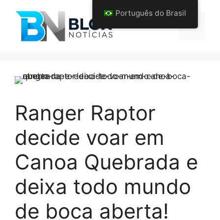
Pular
Português do Brasil
para
Menu
o
conteúdo
Ranger Raptor
decide voar em
Canoa Quebrada e
deixa todo mundo
de boca aberta!