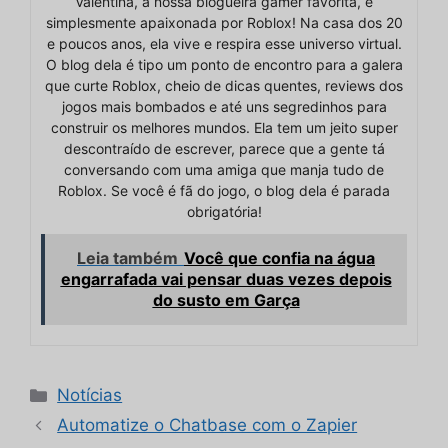
Valentina, a nossa blogueira gamer favorita, é
simplesmente apaixonada por Roblox! Na casa dos 20
e poucos anos, ela vive e respira esse universo virtual.
O blog dela é tipo um ponto de encontro para a galera
que curte Roblox, cheio de dicas quentes, reviews dos
jogos mais bombados e até uns segredinhos para
construir os melhores mundos. Ela tem um jeito super
descontraído de escrever, parece que a gente tá
conversando com uma amiga que manja tudo de
Roblox. Se você é fã do jogo, o blog dela é parada
obrigatória!
Leia também
Você que confia na água
engarrafada vai pensar duas vezes depois
do susto em Garça
Categorias
Notícias
Automatize o Chatbase com o Zapier