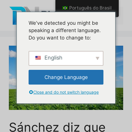
Pular
Português do Brasil
para
Menu
o
We've detected you might be
conteúdo
speaking a different language.
Do you want to change to:
English
Change Language
Close and do not switch language
Sánchez diz que