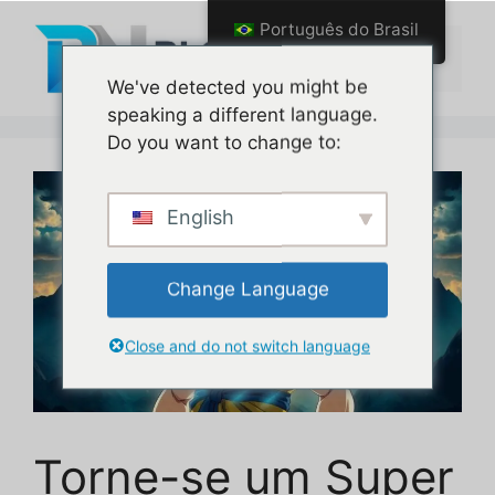
Pular
Português do Brasil
para
Menu
o
We've detected you might be
conteúdo
speaking a different language.
Do you want to change to:
English
Change Language
Close and do not switch language
Torne-se um Super