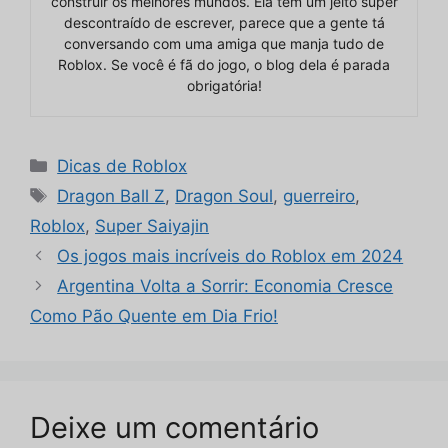
construir os melhores mundos. Ela tem um jeito super
descontraído de escrever, parece que a gente tá
conversando com uma amiga que manja tudo de
Roblox. Se você é fã do jogo, o blog dela é parada
obrigatória!
Categorias
Dicas de Roblox
Tags
Dragon Ball Z
,
Dragon Soul
,
guerreiro
,
Roblox
,
Super Saiyajin
Os jogos mais incríveis do Roblox em 2024
Argentina Volta a Sorrir: Economia Cresce
Como Pão Quente em Dia Frio!
Deixe um comentário