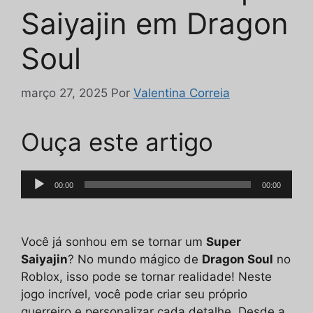
Saiyajin em Dragon
Soul
março 27, 2025
Por
Valentina Correia
Ouça este artigo
Tocador
00:00
00:00
de
áudio
Você já sonhou em se tornar um
Super
Saiyajin
? No mundo mágico de
Dragon Soul
no
Roblox, isso pode se tornar realidade! Neste
jogo incrível, você pode criar seu próprio
guerreiro e personalizar cada detalhe. Desde a