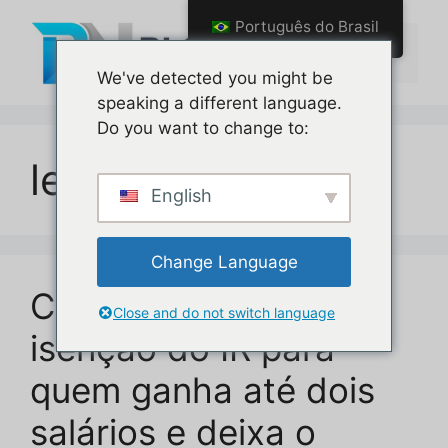
Pular
Português do Brasil
para
Menu
o
We've detected you might be
conteúdo
speaking a different language.
Do you want to change to:
lei
English
Change Language
Câmara diz sim à
Close and do not switch language
isenção do IR para
quem ganha até dois
salários e deixa o