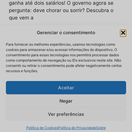
ganha até dois salários! O governo agora se
pergunta: deve chorar ou sorrir? Descubra o
que vem a
Gerenciar o consentimento
Categorias
Notícias
Tags
2025
,
Arthur Lira
,
Câmara dos Deputados
,
Para fornecer as melhores experiências, usamos tecnologias como
cookies para armazenar e/ou acessar informações do dispositivo. O
governo
,
imposto de renda
,
isenção
,
José
consentimento para essas tecnologias nos permitirá processar dados
como comportamento de navegação ou IDs exclusivos neste site. Não
Guimarães
,
lei
,
medida provisória
,
projeto de
consentir ou retirar o consentimento pode afetar negativamente certos
lei
,
renda
,
renúncia fiscal
,
Senado
,
valores
recursos e funções.
Deixe um comentário
Aceitar
Negar
Ver preferências
© 2026 bloxnoticias.com.br
• Construído com
GeneratePress
Política de Cookies
Política de Privacidade
Sobre