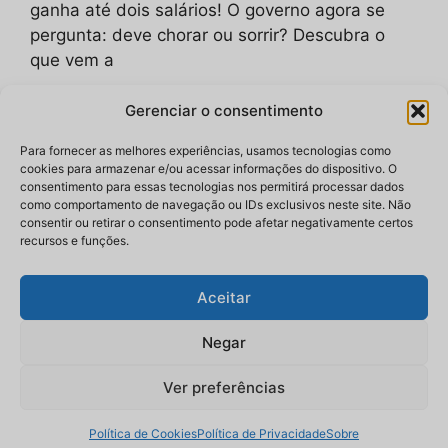
ganha até dois salários! O governo agora se
pergunta: deve chorar ou sorrir? Descubra o
que vem a
Gerenciar o consentimento
Categorias
Notícias
Tags
2025
,
Arthur Lira
,
Câmara dos Deputados
,
Para fornecer as melhores experiências, usamos tecnologias como
cookies para armazenar e/ou acessar informações do dispositivo. O
governo
,
imposto de renda
,
isenção
,
José
consentimento para essas tecnologias nos permitirá processar dados
como comportamento de navegação ou IDs exclusivos neste site. Não
Guimarães
,
lei
,
medida provisória
,
projeto de
consentir ou retirar o consentimento pode afetar negativamente certos
lei
,
renda
,
renúncia fiscal
,
Senado
,
valores
recursos e funções.
Deixe um comentário
Aceitar
Negar
Ver preferências
© 2026 bloxnoticias.com.br
• Construído com
GeneratePress
Política de Cookies
Política de Privacidade
Sobre