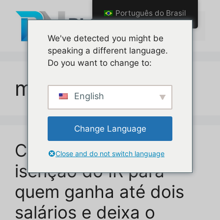
Pular
Português do Brasil
para
Menu
o
We've detected you might be
conteúdo
speaking a different language.
Do you want to change to:
medida provisória
English
Change Language
Câmara diz sim à
Close and do not switch language
isenção do IR para
quem ganha até dois
salários e deixa o