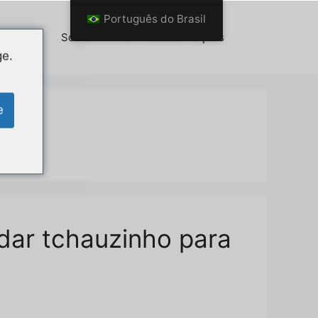
Português do Brasil
es (BR)
Sobre
Termos e Condições
ge.
e
dar tchauzinho para