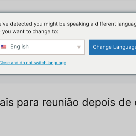
Política de Privacidade
Contato
Política de Cooki
've detected you might be speaking a different langua
 you want to change to:
English
Change Languag
Close and do not switch language
is para reunião depois de 