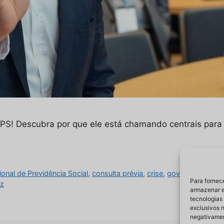
PS! Descubra por que ele está chamando centrais para
onal de Previdência Social
,
consulta prévia
,
crise
,
governo
,
invest
Para fornec
oz
armazenar e
tecnologias
exclusivos n
negativamen