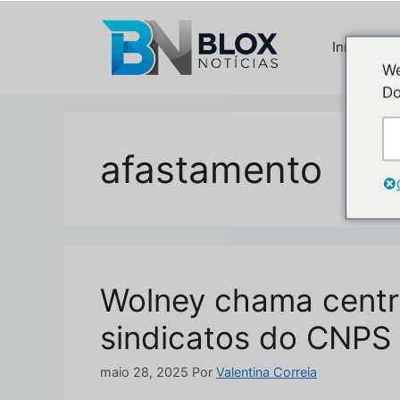
Pular
para
Início
o
We
conteúdo
Do
afastamento
Wolney chama centra
sindicatos do CNPS
maio 28, 2025
Por
Valentina Correia