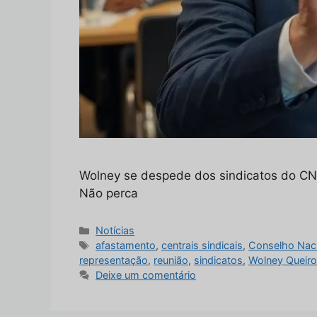
Wolney se despede dos sindicatos do CN
Não perca
Categorias
Notícias
Tags
afastamento
,
centrais sindicais
,
Conselho Naci
representação
,
reunião
,
sindicatos
,
Wolney Queir
Deixe um comentário