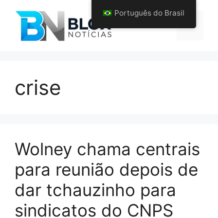
Pular
Português do Brasil
para
Menu
o
conteúdo
crise
Wolney chama centrais
para reunião depois de
dar tchauzinho para
sindicatos do CNPS