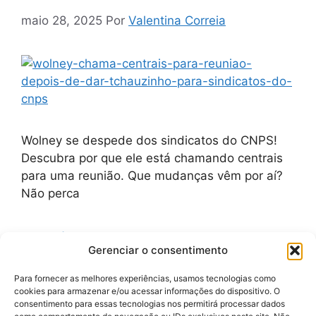
maio 28, 2025
Por
Valentina Correia
Wolney se despede dos sindicatos do CNPS!
Descubra por que ele está chamando centrais
para uma reunião. Que mudanças vêm por aí?
Não perca
Categorias
Notícias
Gerenciar o consentimento
Tags
afastamento
,
centrais sindicais
,
Conselho
Nacional de Previdência Social
,
consulta prévia
,
Para fornecer as melhores experiências, usamos tecnologias como
cookies para armazenar e/ou acessar informações do dispositivo. O
crise
,
governo
,
investigados
,
ministro
,
Ministro
consentimento para essas tecnologias nos permitirá processar dados