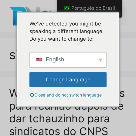
Pular
Português do Brasil
para
Menu
o
We've detected you might be
conteúdo
speaking a different language.
Do you want to change to:
sindicatos
English
Change Language
Wolney chama centrais
Close and do not switch language
para reunião depois de
dar tchauzinho para
sindicatos do CNPS